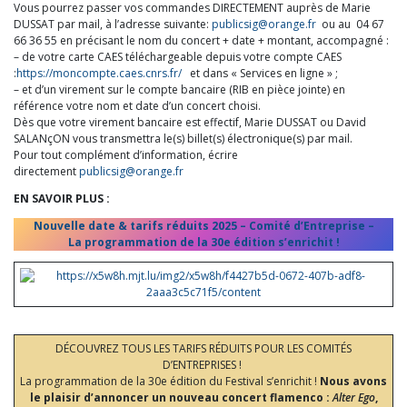
Vous pourrez passer vos commandes DIRECTEMENT auprès de Marie
DUSSAT par mail, à l’adresse suivante:
publicsig@orange.fr
ou au 04 67
66 36 55 en précisant le nom du concert + date + montant, accompagné :
– de votre carte CAES téléchargeable depuis votre compte CAES
:
https://moncompte.caes.cnrs.fr/
et dans « Services en ligne » ;
– et d’un virement sur le compte bancaire (RIB en pièce jointe) en
référence votre nom et date d’un concert choisi.
Dès que votre virement bancaire est effectif, Marie DUSSAT ou David
SALANçON vous transmettra le(s) billet(s) électronique(s) par mail.
Pour tout complément d’information, écrire
directement
publicsig@orange.fr
EN SAVOIR PLUS :
Nouvelle date & tarifs réduits 2025 – Comité d’Entreprise –
La programmation de la 30e édition s’enrichit !
DÉCOUVREZ TOUS LES TARIFS RÉDUITS POUR LES COMITÉS
D’ENTREPRISES !
La programmation de la 30e édition du Festival s’enrichit !
Nous avons
le plaisir d’annoncer un nouveau concert flamenco :
Alter Ego
,